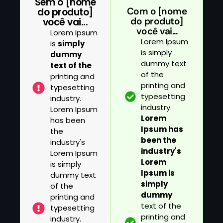
Sem o [nome
Com o [nome
do produto]
do produto]
você vai...
você vai...
Lorem Ipsum
Lorem Ipsum
is
simply
is simply
dummy
dummy text
text of the
of the
printing and
printing and
typesetting
typesetting
industry.
industry.
Lorem Ipsum
Lorem
has been
Ipsum has
the
been the
industry's
industry's
Lorem Ipsum
Lorem
is simply
Ipsum is
dummy text
simply
of the
dummy
printing and
text of the
typesetting
printing and
industry.