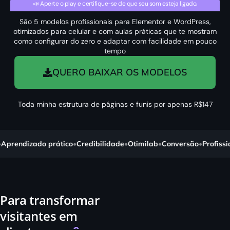
📣 Aperte o play e certifique-se de que seu som esteja ligado.
São 5 modelos profissionais para Elementor e WordPress,
otimizados para celular e com aulas práticas que te mostram
como configurar do zero e adaptar com facilidade em pouco
tempo
QUERO BAIXAR OS MODELOS
Toda minha estrutura de páginas e funis por apenas R$147
rendizado prático
•
Credibilidade
•
Otimilab
•
Conversão
•
Profissiona
Para transformar
visitantes em