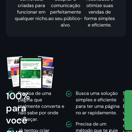
criadas para
comunicação
otimize suas
funcionar em
perfeitamente
vendas de
qualquer nicho.
ao seu público-
forma simples
alvo.
e eficiente.
100%
Precisa de uma
Busca uma solução
Se
página que
simples e eficiente
iden
para
realmente converta e
para ter uma página
Ent
não sabe por onde
no ar rapidamente.
voc
você
começar.
est
Precisa de um
no
Já tentou criar
método que te guie