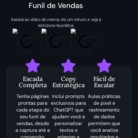
Funil de Vendas
Assista ao vídeo de menos de um minuto e veja a
estrutura na prática.
Escada
Copy
Fácil de
Completa
Estratégica
Escalar
Tenha páginas
Inclui prompts
Aulas práticas
prontas para
exclusivos para
de pixel e
cada etapa do
ChatGPT que
rastreamento
seu funil de
ajudam você a
de dados
vendas, desde
personalizar
permitem que
a captura até a
textos e
você analise
conversão,
adaptar a
resultados e