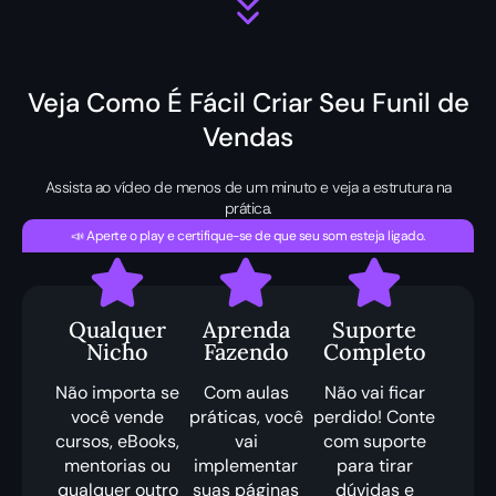
Veja Como É Fácil Criar Seu Funil de
Vendas
Assista ao vídeo de menos de um minuto e veja a estrutura na
prática.
📣 Aperte o play e certifique-se de que seu som esteja ligado.
Qualquer
Aprenda
Suporte
Nicho
Fazendo
Completo
Não importa se
Com aulas
Não vai ficar
você vende
práticas, você
perdido! Conte
cursos, eBooks,
vai
com suporte
mentorias ou
implementar
para tirar
qualquer outro
suas páginas
dúvidas e