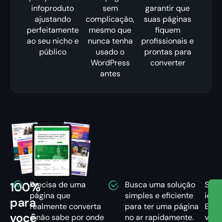
infoproduto
sem
garantir que
ajustando
complicação,
suas páginas
perfeitamente
mesmo que
fiquem
ao seu nicho e
nunca tenha
profissionais e
público
usado o
prontas para
WordPress
converter
antes
100%
Precisa de uma
Busca uma solução
Se
página que
simples e eficiente
iden
para
realmente converta
para ter uma página
Entã
você
e não sabe por onde
no ar rapidamente.
você