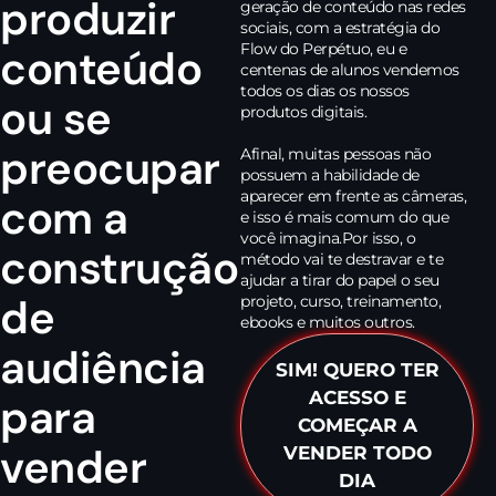
produzir
geração de conteúdo nas redes
sociais, com a estratégia do
Flow do Perpétuo, eu e
conteúdo
centenas de alunos vendemos
todos os dias os nossos
ou se
produtos digitais.
preocupar
Afinal, muitas pessoas não
possuem a habilidade de
aparecer em frente as câmeras,
com a
e isso é mais comum do que
você imagina.Por isso, o
construção
método vai te destravar e te
ajudar a tirar do papel o seu
de
projeto, curso, treinamento,
ebooks e muitos outros.
audiência
SIM! QUERO TER
ACESSO E
para
COMEÇAR A
vender
VENDER TODO
DIA