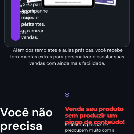
SEO para
atrair
Acompanhe
atrair
clientes
e ajuste
mais
e
para
visitantes.
gerar
maximizar
vendas.
vendas.
Além dos templates e aulas práticas, você recebe
ferramentas extras para personalizar e escalar suas
vendas com ainda mais facilidade.
Você não
Venda seu produto
sem produzir um
precisa
pingo de conteúdo!
Embora as pessoas se
preocupem muito com a