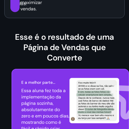
maximizar
vendas.
vendas.
Esse é o resultado de uma
Página de Vendas que
Converte
E a melhor parte...
Essa aluna fez toda a
implementação da
página sozinha,
absolutamente do
zero e em poucos dias,
mostrando como é
fácil e rápido criar