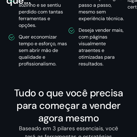
que...
luga
sozinho e se sentiu
passo a passo,
cert
perdido com tantas
mesmo sem
ferramentas e
experiência técnica.
opções.
Deseja vender mais,
Quer economizar
com páginas
tempo e esforço, mas
visualmente
sem abrir mão de
atraentes e
qualidade e
otimizadas para
profissionalismo.
resultados.
Tudo o que você precisa
para começar a vender
agora mesmo
Baseado em 3 pilares essenciais, você
terá as ferramentas e estratégias