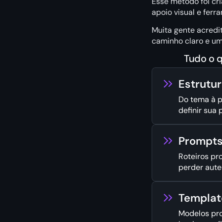
Esse método foi cr
apoio visual e ferra
Muita gente acredit
caminho claro e um 
Tudo o q
Estrutu
Do tema à p
definir sua
Prompts
Roteiros pr
perder aute
Templat
Modelos pro