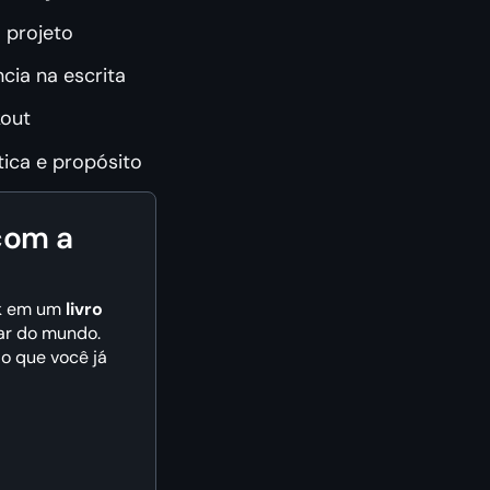
 projeto
ia na escrita
kout
tica e propósito
com a
ok em um
livro
gar do mundo.
do que você já