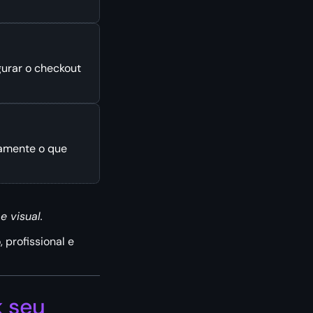
gurar o checkout
amente o que
 visual.
 profissional e
k seu