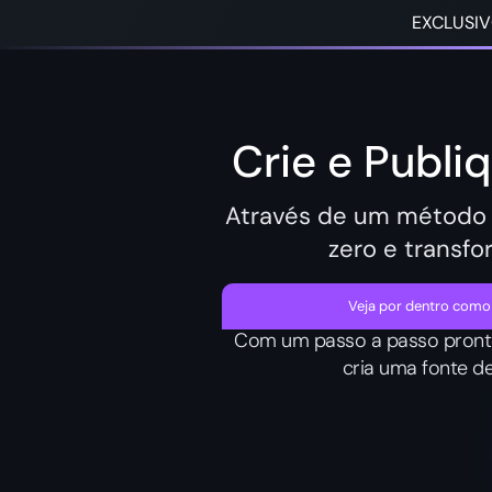
EXCLUSIV
Crie e Publi
Através de um método v
zero e transf
Veja por dentro como
Com um passo a passo pronto 
cria uma fonte d