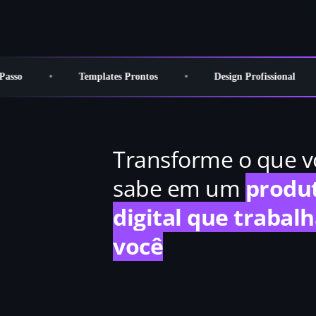
so
•
Templates Prontos
•
Design Profissional
•
Transforme o que v
sabe em um
produ
digital que trabal
você