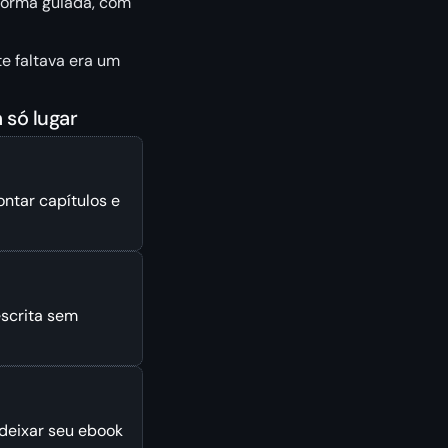
 forma guiada, com
te faltava era um
 só lugar
ntar capítulos e
escrita sem
 deixar seu ebook