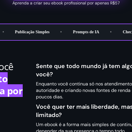
Aprenda a criar seu ebook profissional por apenas R$57
Publicação Simples
•
Prompts de IA
•
Checklis
ocê
Sente que todo mundo já tem alg
você?
to
Enquanto você continua só nos atendimentos
ha por
autoridade e criando novas fontes de renda c
poucos dias.
Você quer ter mais liberdade, ma
limitado?
Um ebook é a forma mais simples de contin
depender da sua presença o tempo todo.