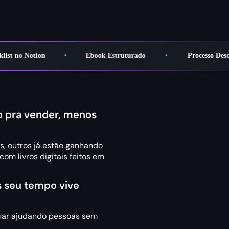
t no Notion
•
Ebook Estruturado
•
Processo Descomp
o pra vender, menos
, outros já estão ganhando
om livros digitais feitos em
s seu tempo vive
uar ajudando pessoas sem