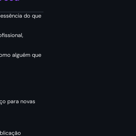
 essência do que
issional,
 como alguém que
aço para novas
blicação