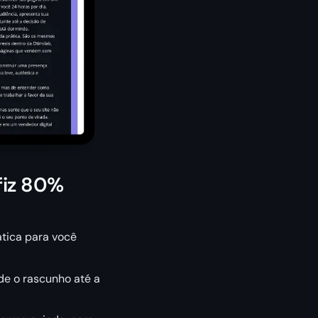
fiz 80%
ática para você
de o rascunho até a