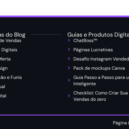
as do Blog
Guias e Produtos Digita
 de Vendas
ChatBoss™
 Digitais
Páginas Lucrativas
ferta
Desafio Instagram Vended
sign
Pack de mockups Canva
ão e Funis
Guia Passo a Passo para u
Inteligente
ual
Checklist: Como Criar Sua
tal
Vendas do zero
Página i