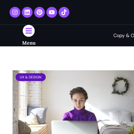
Copy & O
Menu
UX & DESIGN