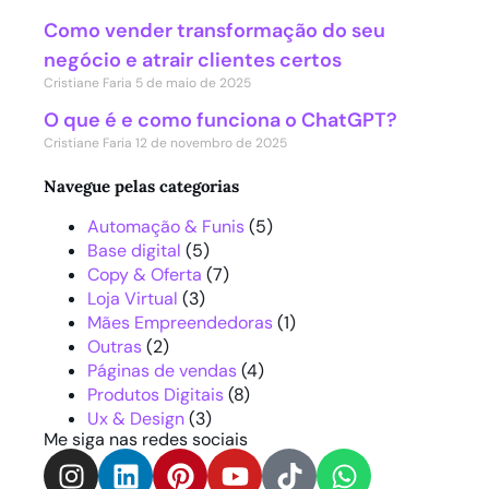
Como vender transformação do seu
negócio e atrair clientes certos
Cristiane Faria
5 de maio de 2025
O que é e como funciona o ChatGPT?
Cristiane Faria
12 de novembro de 2025
Navegue pelas categorias
Automação & Funis
(5)
Base digital
(5)
Copy & Oferta
(7)
Loja Virtual
(3)
Mães Empreendedoras
(1)
Outras
(2)
Páginas de vendas
(4)
Produtos Digitais
(8)
Ux & Design
(3)
Me siga nas redes sociais