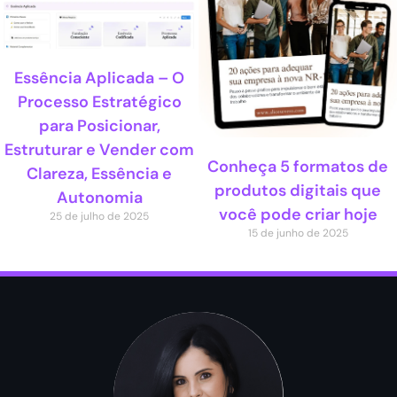
Essência Aplicada – O
Processo Estratégico
para Posicionar,
Estruturar e Vender com
Conheça 5 formatos de
Clareza, Essência e
produtos digitais que
Autonomia
você pode criar hoje
25 de julho de 2025
15 de junho de 2025