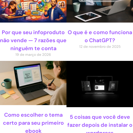
Por que seu infoproduto
O que é e como funciona
não vende — 7 razões que
o ChatGPT?
12 de novembro de 2025
ninguém te conta
19 de março de 2026
Como escolher o tema
5 coisas que você deve
certo para seu primeiro
fazer depois de instalar o
ebook