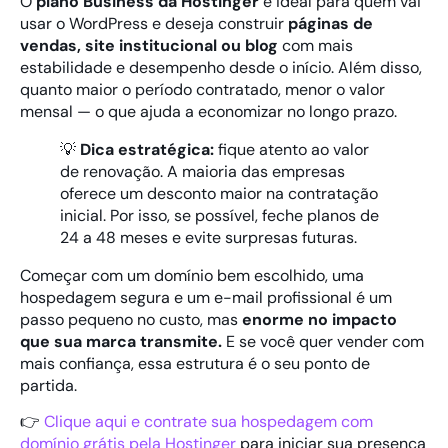
O
plano Business da Hostinger
é ideal para quem vai
usar o WordPress e deseja construir
páginas de
vendas, site institucional ou blog
com mais
estabilidade e desempenho desde o início. Além disso,
quanto maior o período contratado, menor o valor
mensal — o que ajuda a economizar no longo prazo.
💡
Dica estratégica:
fique atento ao valor
de renovação. A maioria das empresas
oferece um desconto maior na contratação
inicial. Por isso, se possível, feche planos de
24 a 48 meses e evite surpresas futuras.
Começar com um domínio bem escolhido, uma
hospedagem segura e um e-mail profissional é um
passo pequeno no custo, mas
enorme no impacto
que sua marca transmite.
E se você quer vender com
mais confiança, essa estrutura é o seu ponto de
partida.
👉
Clique aqui e contrate sua hospedagem com
domínio grátis pela Hostinger
para iniciar sua presença