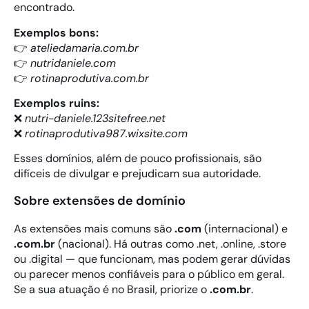
encontrado.
Exemplos bons:
👉
ateliedamaria.com.br
👉
nutridaniele.com
👉
rotinaprodutiva.com.br
Exemplos ruins:
❌
nutri-daniele.123sitefree.net
❌
rotinaprodutiva987.wixsite.com
Esses domínios, além de pouco profissionais, são
difíceis de divulgar e prejudicam sua autoridade.
Sobre extensões de domínio
As extensões mais comuns são
.com
(internacional) e
.com.br
(nacional). Há outras como .net, .online, .store
ou .digital — que funcionam, mas podem gerar dúvidas
ou parecer menos confiáveis para o público em geral.
Se a sua atuação é no Brasil, priorize o
.com.br
.