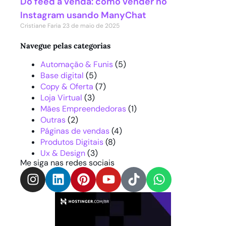
Do feed à venda: como vender no
Instagram usando ManyChat
Cristiane Faria
23 de maio de 2025
Navegue pelas categorias
Automação & Funis
(5)
Base digital
(5)
Copy & Oferta
(7)
Loja Virtual
(3)
Mães Empreendedoras
(1)
Outras
(2)
Páginas de vendas
(4)
Produtos Digitais
(8)
Ux & Design
(3)
Me siga nas redes sociais